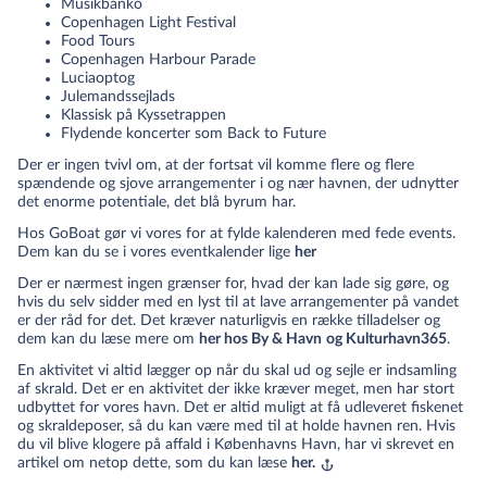
Musikbanko
Copenhagen Light Festival
Food Tours
Copenhagen Harbour Parade
Luciaoptog
Julemandssejlads
Klassisk på Kyssetrappen
Flydende koncerter som Back to Future
Der er ingen tvivl om, at der fortsat vil komme flere og flere
spændende og sjove arrangementer i og nær havnen, der udnytter
det enorme potentiale, det blå byrum har.
Hos GoBoat gør vi vores for at fylde kalenderen med fede events.
Dem kan du se i vores eventkalender lige
her
Der er nærmest ingen grænser for, hvad der kan lade sig gøre, og
hvis du selv sidder med en lyst til at lave arrangementer på vandet
er der råd for det. Det kræver naturligvis en række tilladelser og
dem kan du læse mere om
her hos By & Havn
og Kulturhavn365
.
En aktivitet vi altid lægger op når du skal ud og sejle er indsamling
af skrald. Det er en aktivitet der ikke kræver meget, men har stort
udbyttet for vores havn. Det er altid muligt at få udleveret fiskenet
og skraldeposer, så du kan være med til at holde havnen ren. Hvis
du vil blive klogere på affald i Københavns Havn, har vi skrevet en
artikel om netop dette, som du kan læse
her.