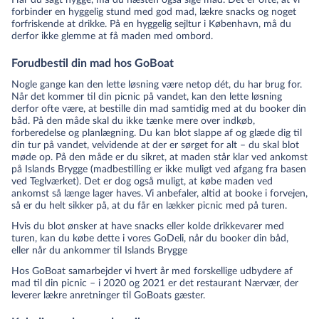
Har du sagt hygge, må du næsten også sige mad. Det er ofte, at vi
forbinder en hyggelig stund med god mad, lækre snacks og noget
forfriskende at drikke. På en hyggelig sejltur i København, må du
derfor ikke glemme at få maden med ombord.
Forudbestil din mad hos GoBoat
Nogle gange kan den lette løsning være netop dét, du har brug for.
Når det kommer til din picnic på vandet, kan den lette løsning
derfor ofte være, at bestille din mad samtidig med at du booker din
båd. På den måde skal du ikke tænke mere over indkøb,
forberedelse og planlægning. Du kan blot slappe af og glæde dig til
din tur på vandet, velvidende at der er sørget for alt – du skal blot
møde op. På den måde er du sikret, at maden står klar ved ankomst
på Islands Brygge (madbestilling er ikke muligt ved afgang fra basen
ved Teglværket). Det er dog også muligt, at købe maden ved
ankomst så længe lager haves. Vi anbefaler, altid at booke i forvejen,
så er du helt sikker på, at du får en lækker picnic med på turen.
Hvis du blot ønsker at have snacks eller kolde drikkevarer med
turen, kan du købe dette i vores GoDeli, når du booker din båd,
eller når du ankommer til Islands Brygge
Hos GoBoat samarbejder vi hvert år med forskellige udbydere af
mad til din picnic – i 2020 og 2021 er det restaurant Nærvær, der
leverer lækre anretninger til GoBoats gæster.