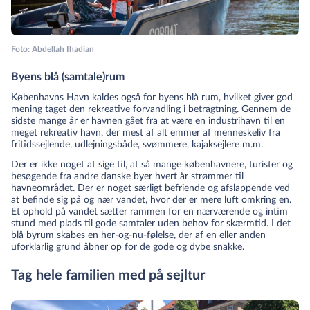
Foto: Abdellah Ihadian
Byens blå (samtale)rum
Københavns Havn kaldes også for byens blå rum, hvilket giver god
mening taget den rekreative forvandling i betragtning. Gennem de
sidste mange år er havnen gået fra at være en industrihavn til en
meget rekreativ havn, der mest af alt emmer af menneskeliv fra
fritidssejlende, udlejningsbåde, svømmere, kajaksejlere m.m.
Der er ikke noget at sige til, at så mange københavnere, turister og
besøgende fra andre danske byer hvert år strømmer til
havneområdet. Der er noget særligt befriende og afslappende ved
at befinde sig på og nær vandet, hvor der er mere luft omkring en.
Et ophold på vandet sætter rammen for en nærværende og intim
stund med plads til gode samtaler uden behov for skærmtid. I det
blå byrum skabes en her-og-nu-følelse, der af en eller anden
uforklarlig grund åbner op for de gode og dybe snakke.
Tag hele familien med på sejltur