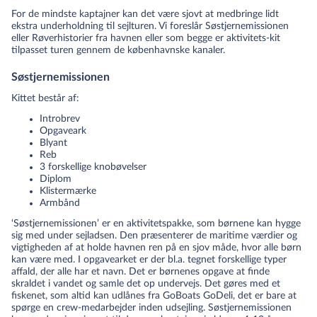
For de mindste kaptajner kan det være sjovt at medbringe lidt
ekstra underholdning til sejlturen. Vi foreslår Søstjernemissionen
eller Røverhistorier fra havnen eller som begge er aktivitets-kit
tilpasset turen gennem de københavnske kanaler.
Søstjernemissionen
Kittet består af:
Introbrev
Opgaveark
Blyant
Reb
3 forskellige knobøvelser
Diplom
Klistermærke
Armbånd
‘Søstjernemissionen’ er en aktivitetspakke, som børnene kan hygge
sig med under sejladsen. Den præsenterer de maritime værdier og
vigtigheden af at holde havnen ren på en sjov måde, hvor alle børn
kan være med. I opgavearket er der bl.a. tegnet forskellige typer
affald, der alle har et navn. Det er børnenes opgave at finde
skraldet i vandet og samle det op undervejs. Det gøres med et
fiskenet, som altid kan udlånes fra GoBoats GoDeli, det er bare at
spørge en crew-medarbejder inden udsejling. Søstjernemissionen