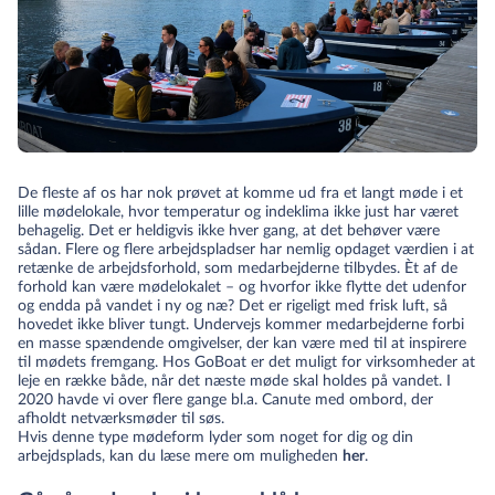
De fleste af os har nok prøvet at komme ud fra et langt møde i et
lille mødelokale, hvor temperatur og indeklima ikke just har været
behagelig. Det er heldigvis ikke hver gang, at det behøver være
sådan. Flere og flere arbejdspladser har nemlig opdaget værdien i at
retænke de arbejdsforhold, som medarbejderne tilbydes. Èt af de
forhold kan være mødelokalet – og hvorfor ikke flytte det udenfor
og endda på vandet i ny og næ? Det er rigeligt med frisk luft, så
hovedet ikke bliver tungt. Undervejs kommer medarbejderne forbi
en masse spændende omgivelser, der kan være med til at inspirere
til mødets fremgang. Hos GoBoat er det muligt for virksomheder at
leje en række både, når det næste møde skal holdes på vandet. I
2020 havde vi over flere gange bl.a. Canute med ombord, der
afholdt netværksmøder til søs.
Hvis denne type mødeform lyder som noget for dig og din
arbejdsplads, kan du læse mere om muligheden
her
.