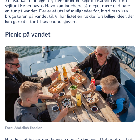
Ja hvad kan man egentlig lave under en sejltur i København? En
sejltur i Københavns Havn kan indebære så meget mere end bare
en tur på vandet. Der er et utal af muligheder for, hvad man kan
bruge turen på vandet til. Vi har listet en række forskellige idéer, der
kan gøre din tur til søs endnu sjovere.
Picnic på vandet
Foto: Abdellah Ihadian